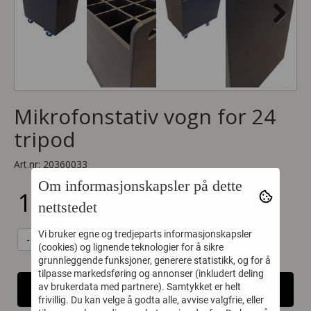
Next
Mikrofonstativ vogn for 24
tripod
Art.nr:
20360033
Om informasjonskapsler på dette
12.372,-
nettstedet
Vi bruker egne og tredjeparts informasjonskapsler
-
+
(cookies) og lignende teknologier for å sikre
grunnleggende funksjoner, generere statistikk, og for å
tilpasse markedsføring og annonser (inkludert deling
av brukerdata med partnere). Samtykket er helt
LEGG I HANDLEKURV
frivillig. Du kan velge å godta alle, avvise valgfrie, eller