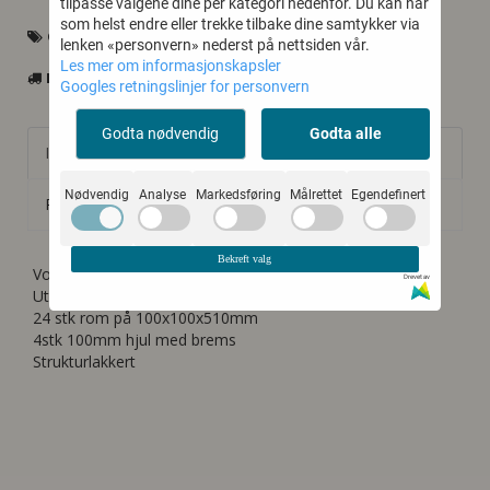
tilpasse valgene dine per kategori nedenfor. Du kan når
som helst endre eller trekke tilbake dine samtykker via
CAPRO CASES
lenken «personvern» nederst på nettsiden vår.
Les mer om informasjonskapsler
LEVERINGSTID CA 3-6UKER
Googles retningslinjer for personvern
Godta nødvendig
Godta alle
Informasjon
Nødvendig
Analyse
Markedsføring
Målrettet
Egendefinert
Produsent
Bekreft valg
Vogn for 24stk Tripodstativ
Drevet av
Utvendige mål 670x470x710
24 stk rom på 100x100x510mm
4stk 100mm hjul med brems
Strukturlakkert