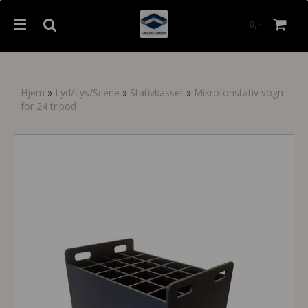
0,-
Hjem
»
Lyd/Lys/Scene
»
Stativkasser
»
Mikrofonstativ vogn
for 24 tripod
Nullstill
Trykk ENTER for å søke