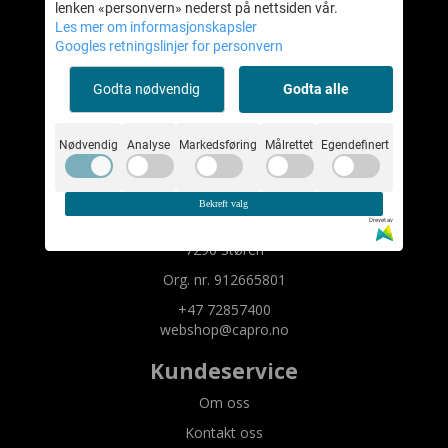
lenken «personvern» nederst på nettsiden vår.
Les mer om informasjonskapsler
Googles retningslinjer for personvern
Capro Cases AS
Mystore.no
Godta nødvendig
Godta alle
Nødvendig
Analyse
Markedsføring
Målrettet
Egendefinert
Om oss
Capro Cases AS
Bekreft valg
Bygget 2
Drevet av
7290 Støren
Org. nr. 912665801
+47 72857400
webshop@capro.no
Kundeservice
Om oss
Kontakt oss