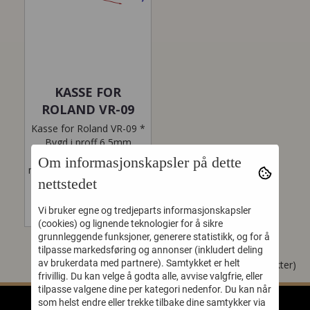
KASSE FOR
ROLAND VR-09
Kasse for Roland VR-09 *
Bygd i proff 6,5mm
kryssfiner * 2 solide
Om informasjonskapsler på dette
medium butterflylås *Solid
nettstedet
behagelig...
4.907,-
Vi bruker egne og tredjeparts informasjonskapsler
(cookies) og lignende teknologier for å sikre
grunnleggende funksjoner, generere statistikk, og for å
tilpasse markedsføring og annonser (inkludert deling
av brukerdata med partnere). Samtykket er helt
Viser
1
til
1
(av
1
produkter)
frivillig. Du kan velge å godta alle, avvise valgfrie, eller
tilpasse valgene dine per kategori nedenfor. Du kan når
som helst endre eller trekke tilbake dine samtykker via