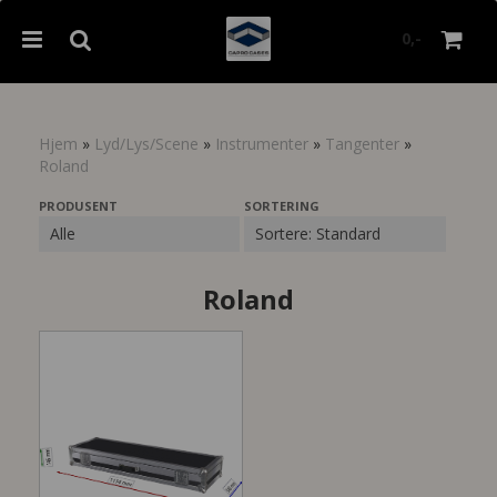
0,-
Hjem
»
Lyd/Lys/Scene
»
Instrumenter
»
Tangenter
»
Roland
Nullstill
PRODUSENT
SORTERING
Trykk ENTER for å søke
Roland