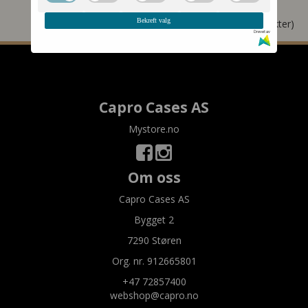
Bekreft valg
Viser
1
til
3
(av
3
produkter)
Drevet av
Capro Cases AS
Mystore.no
Om oss
Capro Cases AS
Bygget 2
7290 Støren
Org. nr. 912665801
+47 72857400
webshop@capro.no