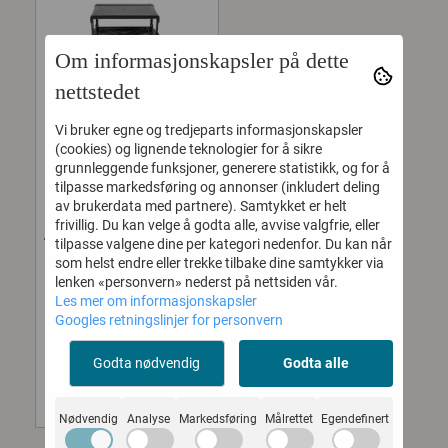
Om informasjonskapsler på dette
nettstedet
Vi bruker egne og tredjeparts informasjonskapsler
(cookies) og lignende teknologier for å sikre
grunnleggende funksjoner, generere statistikk, og for å
tilpasse markedsføring og annonser (inkludert deling
SKB ISERIES CASE
av brukerdata med partnere). Samtykket er helt
frivillig. Du kan velge å godta alle, avvise valgfrie, eller
ATA FLY RACK 4U -
tilpasse valgene dine per kategori nedenfor. Du kan når
13 INCH DEEP ...
som helst endre eller trekke tilbake dine samtykker via
lenken «personvern» nederst på nettsiden vår.
Interior length (mm)330
Les mer om informasjonskapsler
Interior width (mm) 483
Googles retningslinjer for personvern
Interior height (mm)133
Featuring both injection
Godta nødvendig
Godta alle
molded cases...
12.211,-
Nødvendig
Analyse
Markedsføring
Målrettet
Egendefinert