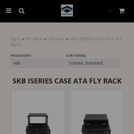
0,-
Hjem
»
19" Rack
»
SKB-rack
»
SKB ISERIES CASE ATA FLY
RACK
Nullstill
PRODUSENT
SORTERING
Trykk ENTER for å søke
SKB ISERIES CASE ATA FLY RACK