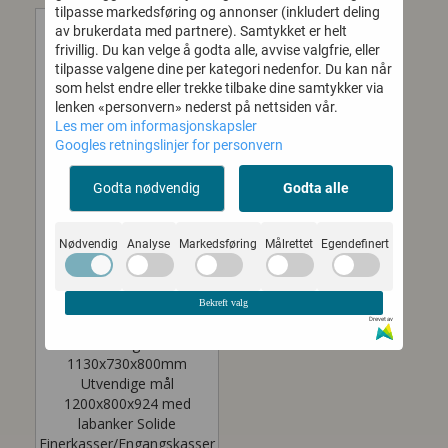
tilpasse markedsføring og annonser (inkludert deling
av brukerdata med partnere). Samtykket er helt
frivillig. Du kan velge å godta alle, avvise valgfrie, eller
tilpasse valgene dine per kategori nedenfor. Du kan når
som helst endre eller trekke tilbake dine samtykker via
lenken «personvern» nederst på nettsiden vår.
Les mer om informasjonskapsler
Googles retningslinjer for personvern
Godta nødvendig
Godta alle
Nødvendig
Analyse
Markedsføring
Målrettet
Egendefinert
FINÉRKASSE/ENGA
Bekreft valg
NGSKASSE 1208080
Drevet av
Innvendige mål
1130x730x800mm
Utvendige mål
1200x800x924 med
labanker Solide
Finerkasser/Engangskasser