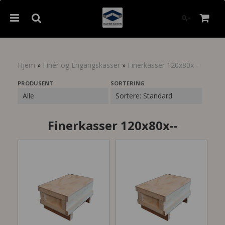
0,-
Hjem
»
Finér og Engangskasser
»
Finerkasser 120x80x--
Nullstill
PRODUSENT
SORTERING
Trykk ENTER for å søke
Finerkasser 120x80x--