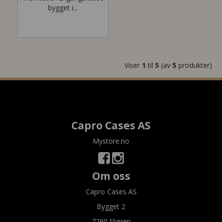
bygget i...
Viser
1
til
5
(av
5
produkter)
Capro Cases AS
Mystore.no
Om oss
Capro Cases AS
Bygget 2
7290 Støren