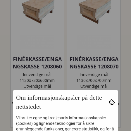
FINÉRKASSE/ENGA
FINÉRKASSE/ENGA
NGSKASSE 1208060
NGSKASSE 1208070
Innvendige mål
Innvendige mål
1130x730x600mm
1130x700x700mm
Utvendige mål
Utvendige mål
1200x800x724 med
1200x800x824 med
Om informasjonskapsler på dette
labanker Solide
labanker Solide
Finerkasser/Engangskasser
Finerkasser/Engangskasser
nettstedet
bygget i...
bygget i...
Vi bruker egne og tredjeparts informasjonskapsler
(cookies) og lignende teknologier for å sikre
grunnleggende funksjoner, generere statistikk, og for å