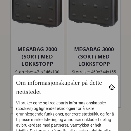
MEGABAG 2000
MEGABAG 3000
(SORT) MED
(SORT) MED
LOKKSTOPP
LOKKSTOPP
Størrelse: 471x346x130
Størrelse: 469x344x155
Innvendig størrelse: 471 x
Innvendig størrelse: 469 x
Om informasjonskapsler på dette
346 x 130mm (høyde=
344 x 155mm (høyde=
85+45mm)...
110+45mm)...
nettstedet
1.668,-
1.883,-
Vi bruker egne og tredjeparts informasjonskapsler
(cookies) og lignende teknologier for å sikre
grunnleggende funksjoner, generere statistikk, og for å
tilpasse markedsføring og annonser (inkludert deling
av brukerdata med partnere). Samtykket er helt
frivillig. Du kan velge å godta alle, avvise valgfrie, eller