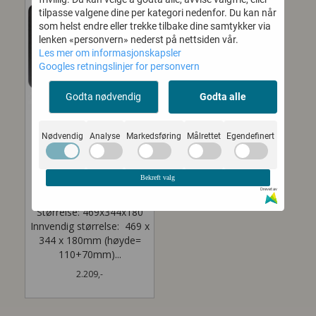
tilpasse valgene dine per kategori nedenfor. Du kan når
som helst endre eller trekke tilbake dine samtykker via
lenken «personvern» nederst på nettsiden vår.
Les mer om informasjonskapsler
Googles retningslinjer for personvern
Godta nødvendig
Godta alle
Nødvendig
Analyse
Markedsføring
Målrettet
Egendefinert
MEGABAG 4000
(SORT) MED
Bekreft valg
LOKKSTOPP
Drevet av
Størrelse: 469x344x180
Innvendig størrelse: 469 x
344 x 180mm (høyde=
110+70mm)...
2.209,-