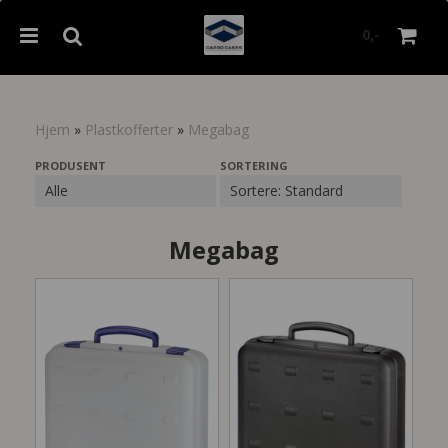
0,-
Hjem
»
Plastkofferter
»
Megabag
Nullstill
PRODUSENT
SORTERING
Trykk ENTER for å søke
Megabag