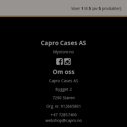
Viser
1
til
5
(av
5
produkter)
Capro Cases AS
Mystore.no
Om oss
Capro Cases AS
Bygget 2
7290 Støren
Org. nr. 912665801
+47 72857400
webshop@capro.no