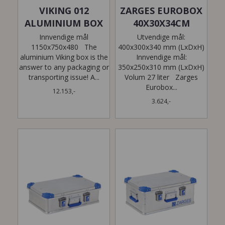
VIKING 012
ZARGES EUROBOX
ALUMINIUM BOX
40X30X34CM
Innvendige mål
Utvendige mål:
1150x750x480 The
400x300x340 mm (LxDxH)
aluminium Viking box is the
Innvendige mål:
answer to any packaging or
350x250x310 mm (LxDxH)
transporting issue! A...
Volum 27 liter Zarges
Eurobox...
12.153,-
3.624,-