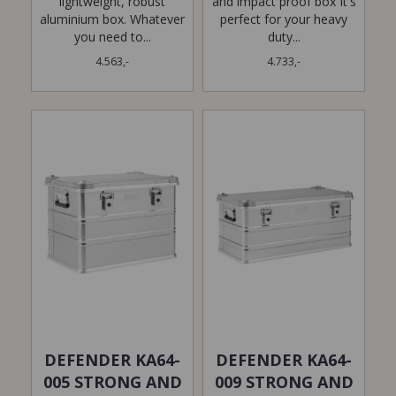
lightweight, robust
and impact proof box It's
aluminium box. Whatever
perfect for your heavy
you need to...
duty...
4.563,-
4.733,-
DEFENDER KA64-
DEFENDER KA64-
005 STRONG AND
009 STRONG AND