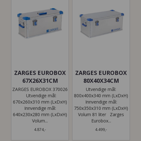
ZARGES EUROBOX
ZARGES EUROBOX
67X26X31CM
80X40X34CM
ZARGES EUROBOX 370026
Utvendige mål:
Utvendige mål:
800x400x340 mm (LxDxH)
670x260x310 mm (LxDxH)
Innvendige mål:
Innvendige mål:
750x350x310 mm (LxDxH)
640x230x280 mm (LxDxH)
Volum 81 liter Zarges
Volum...
Eurobox...
4.874,-
4.499,-