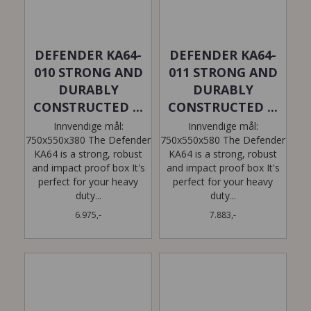
DEFENDER KA64-
DEFENDER KA64-
010 STRONG AND
011 STRONG AND
DURABLY
DURABLY
CONSTRUCTED ...
CONSTRUCTED ...
Innvendige mål:
Innvendige mål:
750x550x380 The Defender
750x550x580 The Defender
KA64 is a strong, robust
KA64 is a strong, robust
and impact proof box It's
and impact proof box It's
perfect for your heavy
perfect for your heavy
duty...
duty...
6.975,-
7.883,-