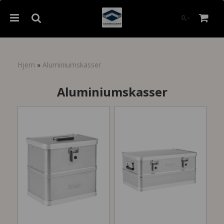
0,-
Hjem
»
Aluminiumskasser
Nullstill
Aluminiumskasser
Trykk ENTER for å søke