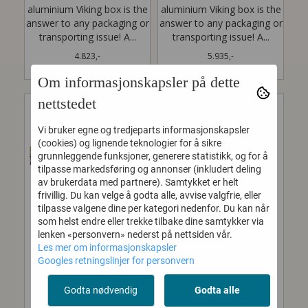
aluminium Viking box is the
aluminium Viking box is the
answer to any packaging or
answer to any packaging or
transporting issue! A...
transporting issue! A...
4.823,-
5.935,-
Om informasjonskapsler på dette
nettstedet
Vi bruker egne og tredjeparts informasjonskapsler
(cookies) og lignende teknologier for å sikre
grunnleggende funksjoner, generere statistikk, og for å
tilpasse markedsføring og annonser (inkludert deling
av brukerdata med partnere). Samtykket er helt
frivillig. Du kan velge å godta alle, avvise valgfrie, eller
tilpasse valgene dine per kategori nedenfor. Du kan når
som helst endre eller trekke tilbake dine samtykker via
lenken «personvern» nederst på nettsiden vår.
Les mer om informasjonskapsler
Googles retningslinjer for personvern
VIKING 010
VIKING 011
Godta nødvendig
Godta alle
ALUMINIUM BOX
ALUMINIUM BOX