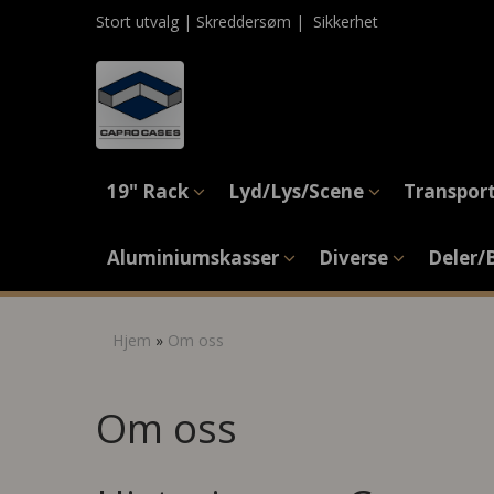
Stort utvalg | Skreddersøm |
Sikkerhet
19" Rack
Lyd/Lys/Scene
Transpor
Aluminiumskasser
Diverse
Deler/
Hjem
»
Om oss
Om oss