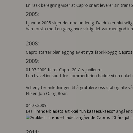
En rask beregning viser at Capro snart leverer sin trans
2005:
I januar 2005 skjer det noe underlig. Da dukker plutsel
han forsto med en gang hvor viktig det var med god innpa
2008:
Capro starter planlegging av et nytt fabrikkbygg.
Capros
2009:
01.07.2009 feiret Capro 20-års jubileum.
I en travel innspurt før sommerferien hadde vi en enkel 
Vi benytter anledningen til å gratulere oss sjøl og alle v
Hilsen Jon O. og Roar.
04.07.2009:
Les
Trønderbladets artikkel "En kassesuksess"
angående
2011: