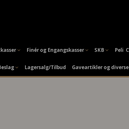
tkasser
Finér og Engangskasser
SKB
Peli 
Beslag
Lagersalg/Tilbud
Gaveartikler og divers