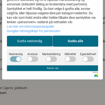
portkasse nr. 20 000.
annonser (inkludert deling av brukerdata med partnere).
Samtykket er helt frivillig. Du kan velge å godta alle, avvise
valgfrie, eller tilpasse valgene dine per kategori nedenfor. Du
kan når som helst endre eller trekke tilbake dine samtykker via
ig Jan Hermansen fra østlandet opp, med genuin interesse for transpo
lenken «personvern» nederst på nettsiden vår.
kking. Han ble tatt varmt i mot av Capro-familien, og det ble etabler
Les mer om informasjonskapsler
Googles retningslinjer for personvern
 lokaler på Gimse
er fylt opp til bristepunktet av råvarer og arbeidsfol
Godta nødvendig
Godta alle
Nødvendig
Analyse
Markedsføring
Målrettet
Egendefinert
markering i Capros lokaler på Gimse, og vi fikk koselig besøk av fami
Bekreft valg
åre forretningsforbindelser med 20 års-jubileet.
Drevet av
 Capros jubileum.