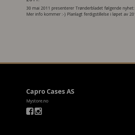
30 mai 2011 presenterer Trønderbladet følgende nyhet
Mer info kommer :-) Planlagt ferdigstillelse i løpet av 20
Capro Cases AS
Mystore.no