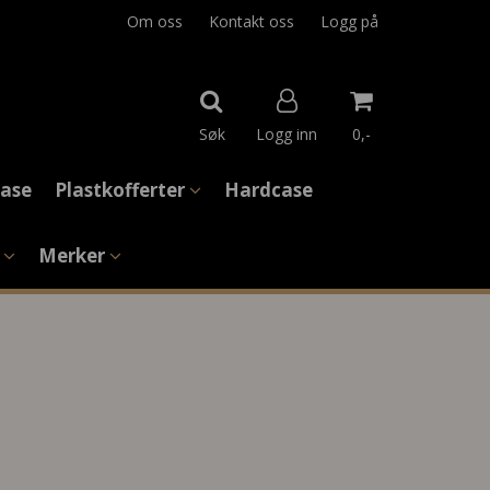
Om oss
Kontakt oss
Logg på
Søk
Logg inn
0,-
 Case
Plastkofferter
Hardcase
Nullstill
e
Merker
Trykk ENTER for å søke