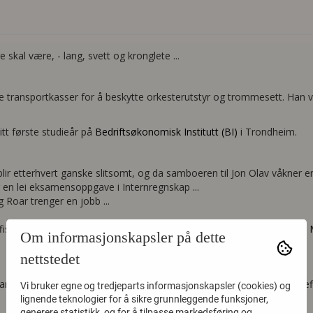
kal være, - lang, svett og kronglete ...
transportkasser for å beskytte orkesterutstyr og trommesett. Han vur
sitt første studieår på
Bedriftsøkonomisk Institutt (BI)
i Trondheim.
 blir etterhvert ganske slitsomt, og da samboeren til Jon Olav våkner 
r en lei eksamensoppgave i Internregnskap ...
g Roar trenger en jobb ...
sielt etablert, og har funnet tilhold i nyoppussede lokaler i sentrum,
Om informasjonskapsler på dette
nettstedet
cam CNC-fres. Denne investeringen forbedrer nøyaktighet, finish og eff
Vi bruker egne og tredjeparts informasjonskapsler (cookies) og
lignende teknologier for å sikre grunnleggende funksjoner,
generere statistikk, og for å tilpasse markedsføring og