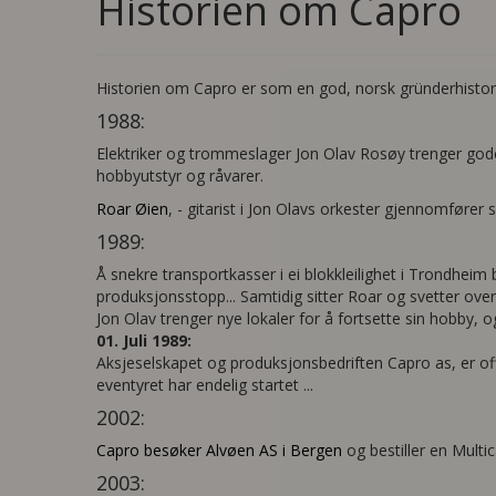
Historien om Capro
Historien om Capro er som en god, norsk gründerhistore s
1988:
Elektriker og trommeslager Jon Olav Rosøy trenger gode 
hobbyutstyr og råvarer.
Roar Øien
, - gitarist i Jon Olavs orkester gjennomfører 
1989:
Å snekre transportkasser i ei blokkleilighet i Trondheim
produksjonsstopp... Samtidig sitter Roar og svetter ove
Jon Olav trenger nye lokaler for å fortsette sin hobby, o
01. Juli 1989:
Aksjeselskapet og produksjonsbedriften Capro as, er offi
eventyret har endelig startet ...
2002:
Capro besøker Alvøen AS i Bergen
og bestiller en Multi
2003: