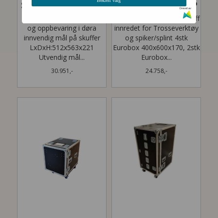
Bekreft valg
SCS-24 SCENESKAP
SCS-25 SCENESKAP
Drevet av
Sceneskap med 5 Skuffer
Sceneskap med 1 fast skuff
og oppbevaring i døra
innredet for Trosseverktøy
innvendig mål på skuffer
og spiker/splint 4stk
LxDxH:512x563x221
Eurobox 400x600x170, 2stk
Utvendig mål...
Eurobox...
30.951,-
24.758,-