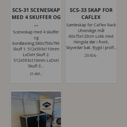
SCS-31 SCENESKAP
SCS-33 SKAP FOR
MED 4 SKUFFER OG
CAFLEX
...
Samleskap for CaFlex Rack
Utvendige mål
Sceneskap med 4 skuffer
60x75x120cm Lokk med
og
Hengsla dør i front,
bordløsning,580x750x790
Skyvedør bak. Bygd i proff...
Skuff 1: 512x593x110mm
LxDxH Skuff 2:
20.924,-
512x593x110mm LxDxH
Skuff 3:...
21.661,-