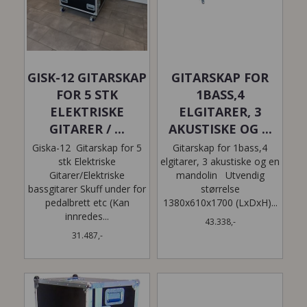
GISK-12 GITARSKAP
GITARSKAP FOR
FOR 5 STK
1BASS,4
ELEKTRISKE
ELGITARER, 3
GITARER / ...
AKUSTISKE OG ...
Giska-12 Gitarskap for 5
Gitarskap for 1bass,4
stk Elektriske
elgitarer, 3 akustiske og en
Gitarer/Elektriske
mandolin Utvendig
bassgitarer Skuff under for
størrelse
pedalbrett etc (Kan
1380x610x1700 (LxDxH)...
innredes...
43.338,-
31.487,-