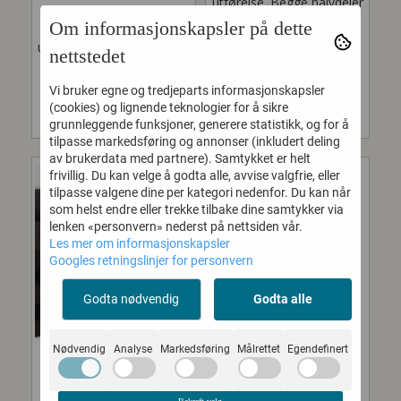
utførelse. Begge halvdeler
ScS-01C Sceneskap
inneholder 5 skuffer hver.
Om informasjonskapsler på dette
Sceneskap i standard
hvorav hver skuff har 2...
utførelse. Venstre halvdel:
nettstedet
41.789,-
plass til 10 tripodstativ, 8
stk Liten...
Vi bruker egne og tredjeparts informasjonskapsler
(cookies) og lignende teknologier for å sikre
33.274,-
grunnleggende funksjoner, generere statistikk, og for å
tilpasse markedsføring og annonser (inkludert deling
av brukerdata med partnere). Samtykket er helt
frivillig. Du kan velge å godta alle, avvise valgfrie, eller
tilpasse valgene dine per kategori nedenfor. Du kan når
som helst endre eller trekke tilbake dine samtykker via
lenken «personvern» nederst på nettsiden vår.
Les mer om informasjonskapsler
Googles retningslinjer for personvern
Godta nødvendig
Godta alle
Nødvendig
Analyse
Markedsføring
Målrettet
Egendefinert