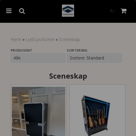
0,-
Hjem
»
Lyd/Lys/Scene
»
Sceneskap
Nullstill
PRODUSENT
SORTERING
Trykk ENTER for å søke
Sceneskap