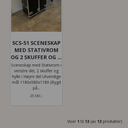
SCS-51 SCENESKAP
MED STATIVROM
OG 2 SKUFFER OG ...
Sceneskap med Stativrom i
venstre del, 2 skuffer og
hylle i Høyre del Utvendige
mål 1180x580x1180 (Bygd
på...
25.581,-
Viser
1
til
13
(av
13
produkter)