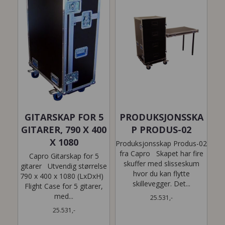
GITARSKAP FOR 5
PRODUKSJONSSKA
GITARER, 790 X 400
P PRODUS-02
X 1080
Produksjonsskap Produs-02
fra Capro Skapet har fire
Capro Gitarskap for 5
skuffer med slisseskum
gitarer Utvendig størrelse
hvor du kan flytte
790 x 400 x 1080 (LxDxH)
skillevegger. Det...
Flight Case for 5 gitarer,
med...
25.531,-
25.531,-