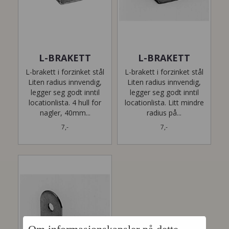
L-BRAKETT
L-BRAKETT
L-brakett i forzinket stål
L-brakett i forzinket stål
Liten radius innvendig,
Liten radius innvendig,
legger seg godt inntil
legger seg godt inntil
locationlista. 4 hull for
locationlista. Litt mindre
nagler, 40mm...
radius på...
7,-
7,-