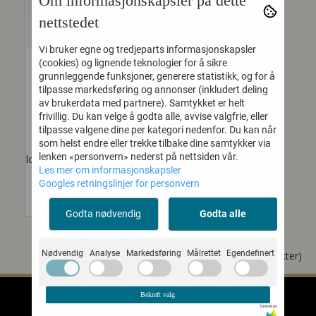
Om informasjonskapsler på dette
nettstedet
Vi bruker egne og tredjeparts informasjonskapsler
(cookies) og lignende teknologier for å sikre
grunnleggende funksjoner, generere statistikk, og for å
tilpasse markedsføring og annonser (inkludert deling
L-BRAKETT
av brukerdata med partnere). Samtykket er helt
L-brakett i forzinket stål
frivillig. Du kan velge å godta alle, avvise valgfrie, eller
tilpasse valgene dine per kategori nedenfor. Du kan når
Liten radius innvendig,
som helst endre eller trekke tilbake dine samtykker via
legger seg godt inntil
lenken «personvern» nederst på nettsiden vår.
locationlista. Samme design
Les mer om informasjonskapsler
som B1125,...
Googles retningslinjer for personvern
4,-
Godta nødvendig
Godta alle
Nødvendig
Analyse
Markedsføring
Målrettet
Egendefinert
Viser
1
til
3
(av
3
produkter)
Bekreft valg
Drevet av