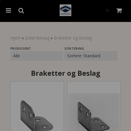
0,-
Hjem
»
Deler/Beslag
»
Braketter og Beslag
Nullstill
PRODUSENT
SORTERING
Trykk ENTER for å søke
Braketter og Beslag