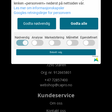
lenken «personvern» nederst på nettsiden vår.
Les mer om informasjonskapsler
Googles retningslinjer for personvern
Capro Cases AS
Godta nødvendig
Godta alle
Mystore.no
Nødvendig
Analyse
Markedsføring
Målrettet
Egendefinert
Om oss
Capro Cases AS
Bekreft valg
Bygget 2
Drevet av
7290 Støren
Org. nr. 912665801
+47 72857400
webshop@capro.no
Kundeservice
Om oss
Kontakt oss