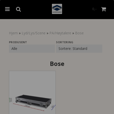
0,-
Hjem
»
Lyd/Lys/Scene
»
PA/Høytalere
»
Bose
Nullstill
PRODUSENT
SORTERING
Trykk ENTER for å søke
Bose