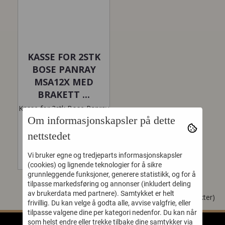
KASSE FOR 2STK
BOSE PANRAY
MSA12X MED
BRAKETT ...
Kasse for 2stk Bose Panray
MSA12X med brakett
Om informasjonskapsler på dette
Bygd i Proff 6,5mm finer
nettstedet
2medium butterflylås 3...
11.219,-
Vi bruker egne og tredjeparts informasjonskapsler
(cookies) og lignende teknologier for å sikre
grunnleggende funksjoner, generere statistikk, og for å
tilpasse markedsføring og annonser (inkludert deling
av brukerdata med partnere). Samtykket er helt
Viser
1
til
1
(av
1
produkter)
frivillig. Du kan velge å godta alle, avvise valgfrie, eller
tilpasse valgene dine per kategori nedenfor. Du kan når
som helst endre eller trekke tilbake dine samtykker via