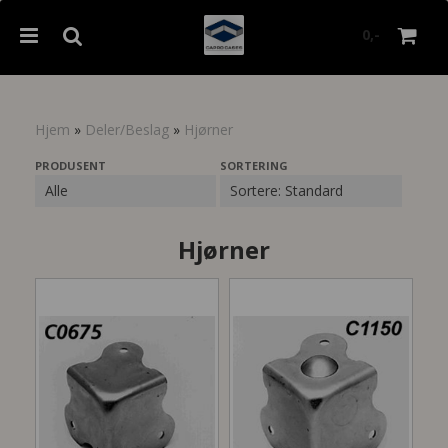
0,-
Hjem
»
Deler/Beslag
»
Hjørner
Nullstill
PRODUSENT
SORTERING
Trykk ENTER for å søke
Hjørner