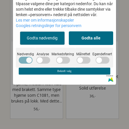
tilpasse valgene dine per kategori nedenfor. Du kan når
som helst endre eller trekke tilbake dine samtykker via
lenken «personvern» nederst på nettsiden vår.
Les mer om informasjonskapsler
Googles retningslinjer for personvern
Godta nødvendig
Godta alle
Nødvendig
Analyse
Markedsføring
Målrettet
Egendefinert
HJØRNE, MEDIUM
HJØRNE, STOR
LITEN KULE MED
KULE
Bekreft valg
BRAKETT
Hjørne, Stor kule Tilpasset
Drevet av
vinkelprofil E0775 / 0100
Hjørne, medium liten kule
Solid utførelse
med brakett. Samme type
hjørne som C1081, men
36,-
brukes på lokk. Med dette...
56,-