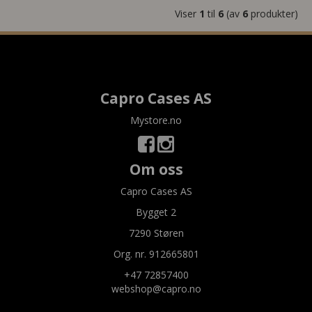
Viser
1
til
6
(av
6
produkter)
Capro Cases AS
Mystore.no
Om oss
Capro Cases AS
Bygget 2
7290 Støren
Org. nr. 912665801
+47 72857400
webshop@capro.no