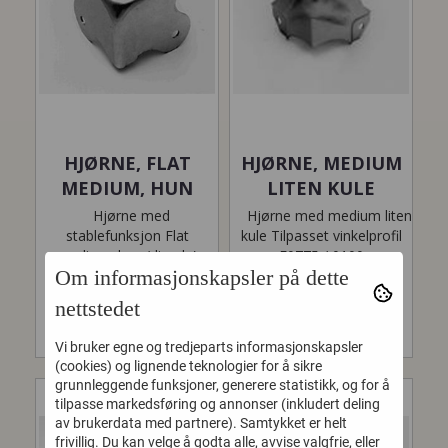
HJØRNE, FLAT
HJØRNE, MEDIUM
MEDIUM, HUN
LITEN KULE
Hjørne med
Hjørne med medium liten
stablefunksjon Flat
kule Tilpasset vinkelprofil
medium, hun (dimple)
E0775 / 0100
Om informasjonskapsler på dette
Motsvarende hjørne er
24,-
C1150
nettstedet
24,-
Vi bruker egne og tredjeparts informasjonskapsler
(cookies) og lignende teknologier for å sikre
grunnleggende funksjoner, generere statistikk, og for å
tilpasse markedsføring og annonser (inkludert deling
av brukerdata med partnere). Samtykket er helt
frivillig. Du kan velge å godta alle, avvise valgfrie, eller