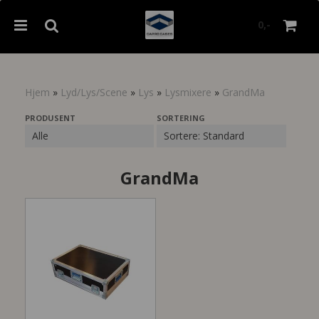
0,-
Hjem
»
Lyd/Lys/Scene
»
Lys
»
Lysmixere
»
GrandMa
Nullstill
PRODUSENT
SORTERING
Trykk ENTER for å søke
GrandMa