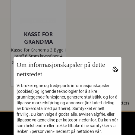
KASSE FOR
GRANDMA
Kasse for Grandma 3 Bygd i
proff 6,5mm kryssfiner 4
solide medium Butterfly lås
Om informasjonskapsler på dette
3 Solide bærehåndtak...
nettstedet
Vi bruker egne og tredjeparts informasjonskapsler
(cookies) og lignende teknologier for å sikre
grunnleggende funksjoner, generere statistikk, og for å
Viser
1
til
1
(av
1
produkter)
tilpasse markedsføring og annonser (inkludert deling
av brukerdata med partnere). Samtykket er helt
frivillig. Du kan velge å godta alle, avvise valgfrie, eller
tilpasse valgene dine per kategori nedenfor. Du kan når
som helst endre eller trekke tilbake dine samtykker via
lenken «personvern» nederst på nettsiden vår.