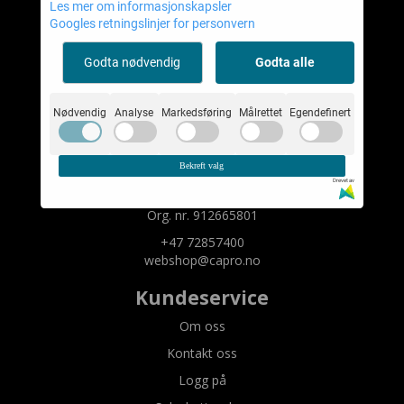
Les mer om informasjonskapsler
Capro Cases AS
Googles retningslinjer for personvern
Mystore.no
Godta nødvendig
Godta alle
Om oss
Nødvendig
Analyse
Markedsføring
Målrettet
Egendefinert
Capro Cases AS
Bygget 2
Bekreft valg
Drevet av
7290 Støren
Org. nr. 912665801
+47 72857400
webshop@capro.no
Kundeservice
Om oss
Kontakt oss
Logg på