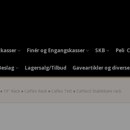
tkasser
Finér og Engangskasser
SKB
Peli 
Beslag
Lagersalg/Tilbud
Gaveartikler og divers
»
19" Rack
»
CaFlex Rack
»
Caflex Tett
»
CaFlex3 Stablebare rack