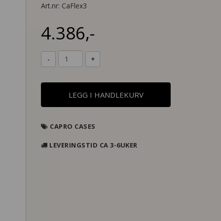
Art.nr:
CaFlex3
4.386,-
-
+
LEGG I HANDLEKURV
CAPRO CASES
LEVERINGSTID CA 3-6UKER