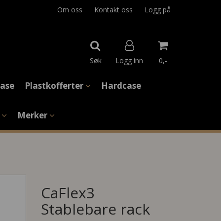
Om oss
Kontakt oss
Logg på
Søk
Logg inn
0,-
 Case
Plastkofferter
Hardcase
Nullstill
e
Merker
Trykk ENTER for å søke
CaFlex3
Stablebare rack