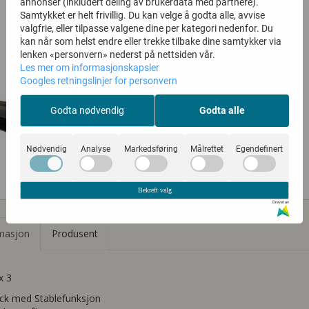
annonser (inkludert deling av brukerdata med partnere).
Samtykket er helt frivillig. Du kan velge å godta alle, avvise
valgfrie, eller tilpasse valgene dine per kategori nedenfor. Du
kan når som helst endre eller trekke tilbake dine samtykker via
lenken «personvern» nederst på nettsiden vår.
Les mer om informasjonskapsler
Googles retningslinjer for personvern
Godta nødvendig
Godta alle
Nødvendig
Analyse
Markedsføring
Målrettet
Egendefinert
Bekreft valg
Drevet av
masjon
Produsent
x 3
ck med Stablefunksjon