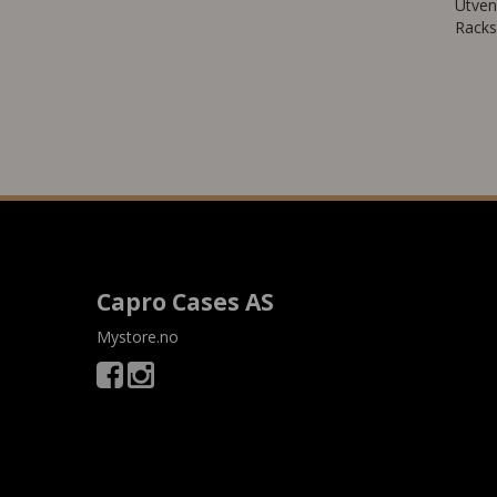
Utven
Racks
Capro Cases AS
Mystore.no