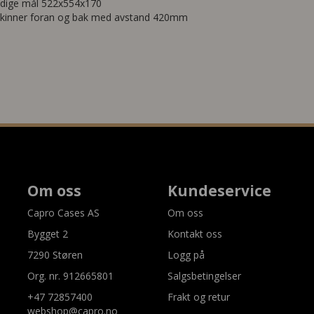
dige mål 522x554x170
kinner foran og bak med avstand 420mm
Om oss
Kundeservice
Capro Cases AS
Om oss
Bygget 2
Kontakt oss
7290 Støren
Logg på
Org. nr. 912665801
Salgsbetingelser
+47 72857400
Frakt og retur
webshop@capro.no